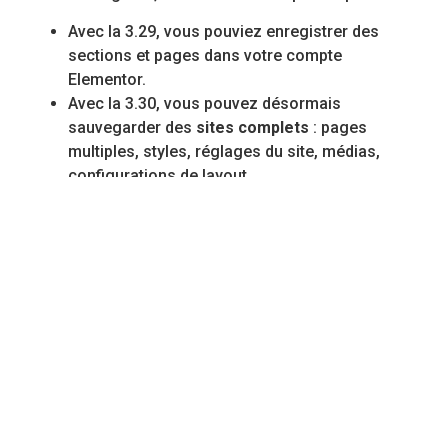
Avec la 3.29, vous pouviez enregistrer des
sections et pages dans votre compte
Elementor.
Avec la 3.30, vous pouvez désormais
sauvegarder des
sites complets
: pages
multiples, styles, réglages du site, médias,
configurations de layout.
Ces Website Templates sont :
Stockés dans une
bibliothèque centralisée
Associés à votre identifiant utilisateur
Applicables à n’importe quel site connecté à
votre compte Pro
C’est un
gain de temps
important si vous répétez
des structures de site.