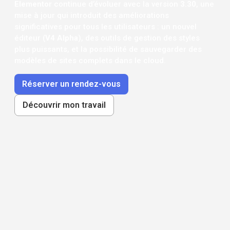
Elementor
continue d’évoluer avec la version
3.30
, une
mise à jour qui introduit des améliorations
significatives pour tous les utilisateurs : un nouvel
éditeur (
V4 Alpha
), des outils de gestion des styles
plus puissants, et la possibilité de sauvegarder des
modèles de sites complets dans le cloud.
Réserver un rendez-vous
Découvrir mon travail